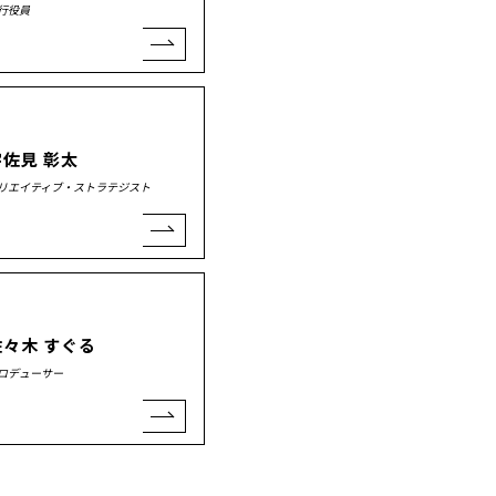
行役員
宇佐見 彰太
リエイティブ・ストラテジスト
佐々木 すぐる
ロデューサー