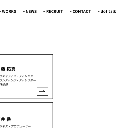
WORKS
NEWS
RECRUIT
CONTACT
dof talk
工藤 拓真
リエイティブ・ディレクター
ランディング・ディレクター
行役員
井 岳
ジネス・プロデューサー