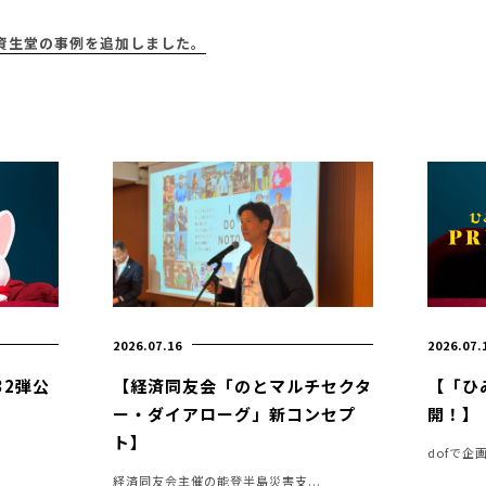
イ資生堂の事例を追加しました。
2026.07.16
2026.07.
32弾公
【経済同友会「のとマルチセクタ
【「ひ
ー・ダイアローグ」新コンセプ
開！】
ト】
.
dofで企
経済同友会主催の能登半島災害支...